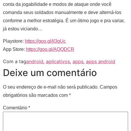
conta da jogabilidade e modos de ataque onde você
comanda seus soldados manualmente e deve alterná-los
conforme a melhor estratégia. É um ótimo jogo e pra variar,
já estou viciando…
Playstore:
https://goo.gl/jl3gUc
App Store:
https://goo.gl/AQQDCR
Com a tag
android
,
aplicativos
,
apps
,
apps android
Deixe um comentário
O seu endereço de e-mail não será publicado.
Campos
obrigatórios são marcados com
*
Comentário
*