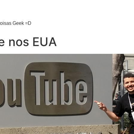
 coisas Geek =D
e nos EUA