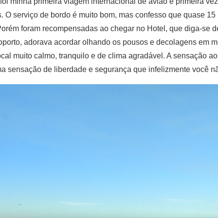
oi minha primeira viagem internacional de avião e primeira vez
.rs. O serviço de bordo é muito bom, mas confesso que quase 1
rém foram recompensadas ao chegar no Hotel, que diga-se de 
eroporto, adorava acordar olhando os pousos e decolagens em 
l muito calmo, tranquilo e de clima agradável. A sensação ao
 sensação de liberdade e segurança que infelizmente você não t