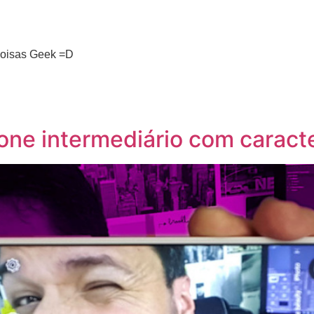
 coisas Geek =D
one intermediário com caract